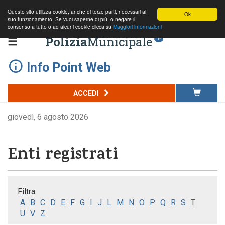
Questo sito utilizza cookie, anche di terze parti, necessari al
Ok
suo funzionamento. Se vuoi saperne di più, o negare il
consenso a tutto o ad alcuni cookie clicca su
Maggiori informazioni
Polizia
Municipale
.it
Info Point Web
ACCEDI
giovedì, 6 agosto 2026
Enti registrati
Filtra:
A
B
C
D
E
F
G
I
J
L
M
N
O
P
Q
R
S
T
U
V
Z