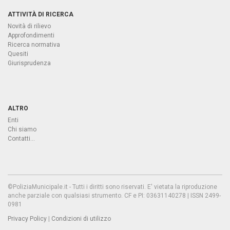
ATTIVITÀ DI RICERCA
Novità di rilievo
Approfondimenti
Ricerca normativa
Quesiti
Giurisprudenza
ALTRO
Enti
Chi siamo
Contatti...
©PoliziaMunicipale.it - Tutti i diritti sono riservati. E' vietata la riproduzione
anche parziale con qualsiasi strumento. CF e PI: 03631140278 | ISSN 2499-
0981
Privacy Policy
|
Condizioni di utilizzo