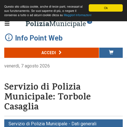
Questo sito utilizza cookie, anche di terze parti, necessari al
Ok
suo funzionamento. Se vuoi saperne di più, o negare il
consenso a tutto o ad alcuni cookie clicca su
Maggiori informazioni
Polizia
Municipale
.it
Info Point Web
ACCEDI
venerdì, 7 agosto 2026
Servizio di Polizia
Municipale: Torbole
Casaglia
Servizio di Polizia Municipale - Dati generali