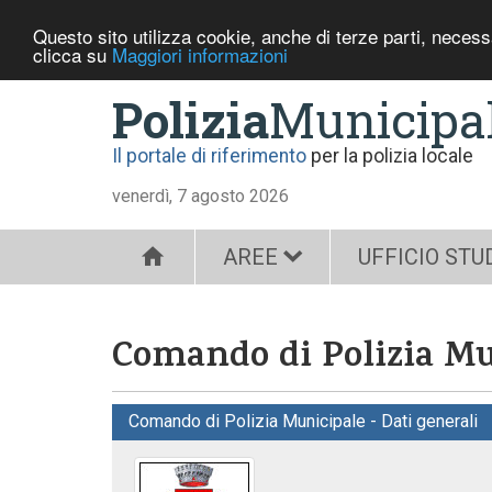
Questo sito utilizza cookie, anche di terze parti, neces
clicca su
Maggiori informazioni
Polizia
Municipa
Il portale di riferimento
per la polizia locale
venerdì, 7 agosto 2026
AREE
UFFICIO STU
Comando di Polizia Mu
Comando di Polizia Municipale - Dati generali