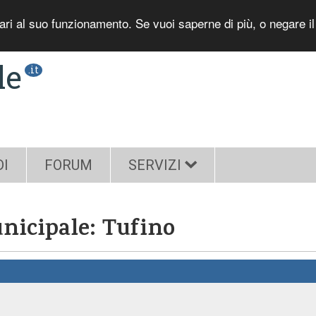
sari al suo funzionamento. Se vuoi saperne di più, o negare i
le
.it
DI
FORUM
SERVIZI
nicipale: Tufino