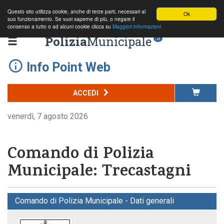
Questo sito utilizza cookie, anche di terze parti, necessari al
Ok
suo funzionamento. Se vuoi saperne di più, o negare il
consenso a tutto o ad alcuni cookie clicca su
Maggiori informazioni
Polizia
Municipale
.it
Info Point Web
ACCEDI
venerdì, 7 agosto 2026
Comando di Polizia
Municipale: Trecastagni
Comando di Polizia Municipale - Dati generali