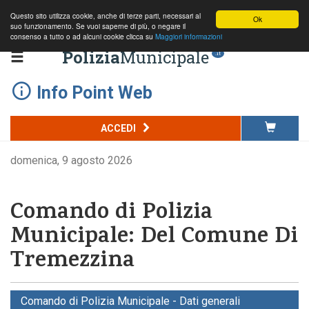
Questo sito utilizza cookie, anche di terze parti, necessari al
Ok
suo funzionamento. Se vuoi saperne di più, o negare il
consenso a tutto o ad alcuni cookie clicca su
Maggiori informazioni
Polizia
Municipale
.it
Info Point Web
ACCEDI
domenica, 9 agosto 2026
Comando di Polizia
Municipale: Del Comune Di
Tremezzina
Comando di Polizia Municipale - Dati generali