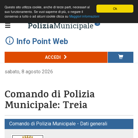
Questo sito utilizza cookie, anche di terze parti, necessari al
Ok
suo funzionamento. Se vuoi saperne di più, o negare il
consenso a tutto o ad alcuni cookie clicca su
Maggiori informazioni
Polizia
Municipale
.it
Info Point Web
ACCEDI
sabato, 8 agosto 2026
Comando di Polizia
Municipale: Treia
Comando di Polizia Municipale - Dati generali