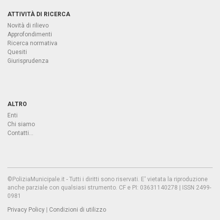
ATTIVITÀ DI RICERCA
Novità di rilievo
Approfondimenti
Ricerca normativa
Quesiti
Giurisprudenza
ALTRO
Enti
Chi siamo
Contatti...
©PoliziaMunicipale.it - Tutti i diritti sono riservati. E' vietata la riproduzione
anche parziale con qualsiasi strumento. CF e PI: 03631140278 | ISSN 2499-
0981
Privacy Policy
|
Condizioni di utilizzo