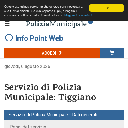
Questo sito utilizza cookie, anche di terze parti, necessari al
Ok
suo funzionamento. Se vuoi saperne di più, o negare il
consenso a tutto o ad alcuni cookie clicca su
Maggiori informazioni
Polizia
Municipale
.it
Info Point Web
ACCEDI
giovedì, 6 agosto 2026
Servizio di Polizia
Municipale: Tiggiano
Servizio di Polizia Municipale - Dati generali
Resp. del servizio