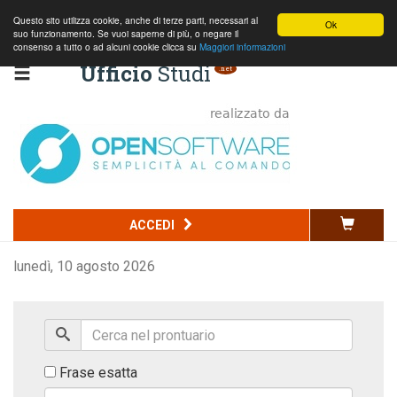
Questo sito utilizza cookie, anche di terze parti, necessari al
Ok
suo funzionamento. Se vuoi saperne di più, o negare il
consenso a tutto o ad alcuni cookie clicca su
Maggiori informazioni
Ufficio
Studi
.net
Codice della strada
ACCEDI
Commercio
lunedì, 10 agosto 2026
Penale
Edilizia e ambiente
Normativa nazionale
Frase esatta
Normativa regionale