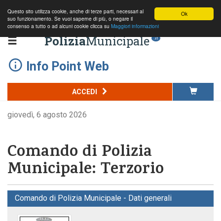
Questo sito utilizza cookie, anche di terze parti, necessari al
Ok
suo funzionamento. Se vuoi saperne di più, o negare il
consenso a tutto o ad alcuni cookie clicca su
Maggiori informazioni
Polizia
Municipale
.it
Info Point Web
ACCEDI
giovedì, 6 agosto 2026
Comando di Polizia
Municipale: Terzorio
Comando di Polizia Municipale - Dati generali