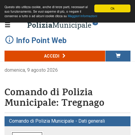
Questo sito utilizza cookie, anche di terze parti, necessari al
Ok
suo funzionamento. Se vuoi saperne di più, o negare il
consenso a tutto o ad alcuni cookie clicca su
Maggiori informazioni
Polizia
Municipale
.it
Info Point Web
ACCEDI
domenica, 9 agosto 2026
Comando di Polizia
Municipale: Tregnago
Comando di Polizia Municipale - Dati generali