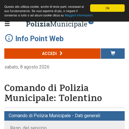
Questo sito utilizza cookie, anche di terze parti, necessari al
Ok
suo funzionamento. Se vuoi saperne di più, o negare il
consenso a tutto o ad alcuni cookie clicca su
Maggiori informazioni
Polizia
Municipale
.it
Info Point Web
ACCEDI
sabato, 8 agosto 2026
Comando di Polizia
Municipale: Tolentino
Comando di Polizia Municipale - Dati generali
Resp. del servizio