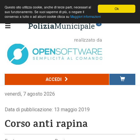
Questo sito utilizza cookie, anche di terze parti, necessari al
Ok
suo funzionamento. Se vuoi saperne di più, o negare il
consenso a tutto o ad alcuni cookie clicca su
Maggiori informazioni
Polizia
Municipale
.it
ACCEDI
venerdì, 7 agosto 2026
Data di pubblicazione: 13 maggio 2019
Corso anti rapina