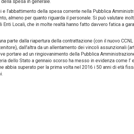
i della spesa in generale.
ici e l’abbattimento della spesa corrente nella Pubblica Amminist
unto, almeno per quanto riguarda il personale. Si può valutare inolt
i Enti Locali, che in molte realtà hanno fatto davvero fatica a gara
una parte dalla riapertura della contrattazione (con il nuovo CCNL
tenitore), dall’altra da un allentamento dei vincoli assunzionali (ar
eve portare ad un ringiovanimento della Pubblica Amministrazion
eria dello Stato a gennaio scorso ha messo in evidenza come l’ 
e abbia superato per la prima volta nel 2016 i 50 anni di età fis
i.