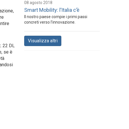
08 agosto 2018
Smart Mobility: l’Italia c’è
razione,
re
Il nostro paese compie i primi passi
concreti verso l’innovazione.
ntire
Visualizza altri
t. 22 DL
e, se è
età
sandosi