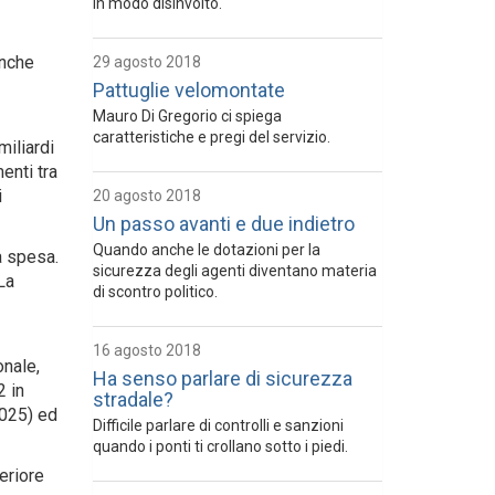
in modo disinvolto.
anche
29 agosto 2018
Pattuglie velomontate
Mauro Di Gregorio ci spiega
caratteristiche e pregi del servizio.
miliardi
enti tra
i
20 agosto 2018
Un passo avanti e due indietro
Quando anche le dotazioni per la
a spesa.
sicurezza degli agenti diventano materia
La
di scontro politico.
16 agosto 2018
onale,
Ha senso parlare di sicurezza
2 in
stradale?
3025) ed
Difficile parlare di controlli e sanzioni
quando i ponti ti crollano sotto i piedi.
eriore