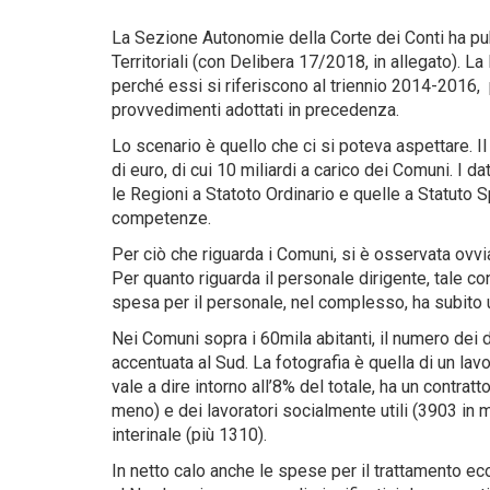
La Sezione Autonomie della Corte dei Conti ha pub
Territoriali (con Delibera 17/2018, in allegato). La
perché essi si riferiscono al triennio 2014-2016, pe
provvedimenti adottati in precedenza.
Lo scenario è quello che ci si poteva aspettare. I
di euro, di cui 10 miliardi a carico dei Comuni. I 
le Regioni a Statoto Ordinario e quelle a Statuto
competenze.
Per ciò che riguarda i Comuni, si è osservata ovvi
Per quanto riguarda il personale dirigente, tale co
spesa per il personale, nel complesso, ha subito 
Nei Comuni sopra i 60mila abitanti, il numero de
accentuata al Sud. La fotografia è quella di un lav
vale a dire intorno all’8% del totale, ha un contratt
meno) e dei lavoratori socialmente utili (3903 i
interinale (più 1310).
In netto calo anche le spese per il trattamento ec