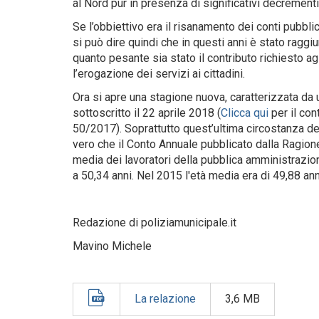
al Nord pur in presenza di significativi decrement
Se l’obbiettivo era il risanamento dei conti pubbl
si può dire quindi che in questi anni è stato raggi
quanto pesante sia stato il contributo richiesto agl
l’erogazione dei servizi ai cittadini.
Ora si apre una stagione nuova, caratterizzata da 
sottoscritto il 22 aprile 2018 (
Clicca qui
per il con
50/2017). Soprattutto quest’ultima circostanza d
vero che il Conto Annuale pubblicato dalla Ragion
media dei lavoratori della pubblica amministrazion
a 50,34 anni. Nel 2015 l'età media era di 49,88 ann
Redazione di poliziamunicipale.it
Mavino Michele
La relazione
3,6 MB