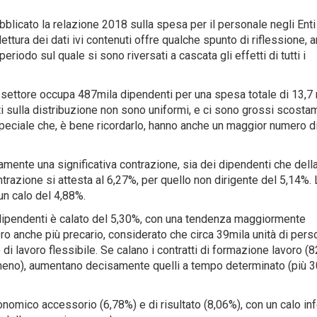
blicato la relazione 2018 sulla spesa per il personale negli Enti
 lettura dei dati ivi contenuti offre qualche spunto di riflessione, 
riodo sul quale si sono riversati a cascata gli effetti di tutti i
l settore occupa 487mila dipendenti per una spesa totale di 13,7 
dati sulla distribuzione non sono uniformi, e ci sono grossi scostam
 Speciale che, è bene ricordarlo, hanno anche un maggior numero d
amente una significativa contrazione, sia dei dipendenti che dell
ntrazione si attesta al 6,27%, per quello non dirigente del 5,14%. 
un calo del 4,88%.
i dipendenti è calato del 5,30%, con una tendenza maggiormente
oro anche più precario, considerato che circa 39mila unità di pers
o di lavoro flessibile. Se calano i contratti di formazione lavoro (8
n meno), aumentano decisamente quelli a tempo determinato (più 
onomico accessorio (6,78%) e di risultato (8,06%), con un calo inf