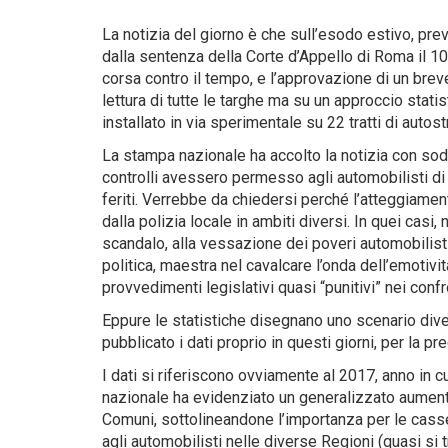
La notizia del giorno è che sull’esodo estivo, pre
dalla sentenza della Corte d’Appello di Roma il 10
corsa contro il tempo, e l’approvazione di un br
lettura di tutte le targhe ma su un approccio statis
installato in via sperimentale su 22 tratti di autost
La stampa nazionale ha accolto la notizia con sodd
controlli avessero permesso agli automobilisti di s
feriti. Verrebbe da chiedersi perché l’atteggiame
dalla polizia locale in ambiti diversi. In quei casi
scandalo, alla vessazione dei poveri automobilisti,
politica, maestra nel cavalcare l’onda dell’emoti
provvedimenti legislativi quasi “punitivi” nei confr
Eppure le statistiche disegnano uno scenario dive
pubblicato i dati proprio in questi giorni, per la pr
I dati si riferiscono ovviamente al 2017, anno in c
nazionale ha evidenziato un generalizzato aumento
Comuni, sottolineandone l’importanza per le casse
agli automobilisti nelle diverse Regioni (quasi si tr