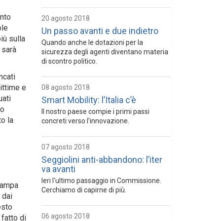
ento
20 agosto 2018
ole
Un passo avanti e due indietro
iù sulla
Quando anche le dotazioni per la
 sarà
sicurezza degli agenti diventano materia
di scontro politico.
ncati
ittime e
08 agosto 2018
uati
Smart Mobility: l’Italia c’è
lo
Il nostro paese compie i primi passi
to la
concreti verso l’innovazione.
07 agosto 2018
Seggiolini anti-abbandono: l’iter
va avanti
Ieri l'ultimo passaggio in Commissione.
stampa
Cerchiamo di capirne di più.
 dai
esto
06 agosto 2018
 fatto di