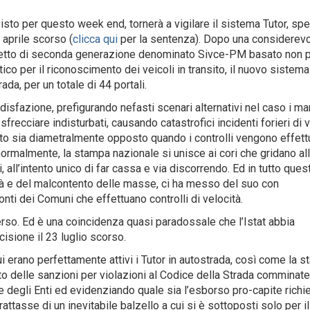
visto per questo week end, tornerà a vigilare il sistema Tutor, sp
 aprile scorso (
clicca qui
per la sentenza). Dopo una considerev
evetto di seconda generazione denominato Sivce-PM basato non p
tico per il riconoscimento dei veicoli in transito, il nuovo sistema
rada, per un totale di 44 portali.
isfazione, prefigurando nefasti scenari alternativi nel caso i ma
frecciare indisturbati, causando catastrofici incidenti forieri di v
nto sia diametralmente opposto quando i controlli vengono effett
, normalmente, la stampa nazionale si unisce ai cori che gridano al
 all’intento unico di far cassa e via discorrendo. Ed in tutto ques
vità e del malcontento delle masse, ci ha messo del suo con
onti dei Comuni che effettuano controlli di velocità.
rso. Ed è una coincidenza quasi paradossale che l’Istat abbia
ecisione il 23 luglio scorso.
ui erano perfettamente attivi i Tutor in autostrada, così come la 
 delle sanzioni per violazioni al Codice della Strada comminate
 degli Enti ed evidenziando quale sia l’esborso pro-capite richi
attasse di un inevitabile balzello a cui si è sottoposti solo per il