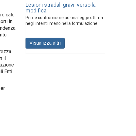
Lesioni stradali gravi: verso la
modifica
ero calo
Prime contromisure ad una legge ottima
orti in
negli intenti, meno nella formulazione.
tendenza
ento
Visualizza altri
urezza
 il
duzione
i Enti
per