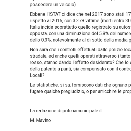
possedere un veicolo).
Ebbene l’ISTAT ci dice che nel 2017 sono stati 174.
rispetto al 2016, con 3.378 vittime (morti entro 30
Italia incide soprattutto quello registrato su auto
opposta, con una diminuzione del 5,8% del numero 
dello 0,3%, notevolmente al di sotto della media 
Non sarà che i controlli effettuati dalle polizie loca
stradale, ed anche quelli operati attraverso i tant
rosso, stanno dando l’effetto desiderato? Che lo 
della patente a punti, sia compensato con il cont
Locali?
Le statistiche, si sa, forniscono dati che ognuno
fugare qualche pregiudizio, o per arricchire le pro
La redazione di poliziamunicipale.it
M. Mavino