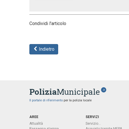
Condividi l'articolo
Indietro
Polizia
Municipale
.it
Il portale di riferimento
per la polizia locale
AREE
SERVIZI
Attualità
Servizio...
Rassegna stampa
Acquisto tramite MEPA