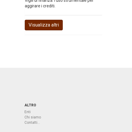
Vigili di finanza: l'uso strumentale per
aggirare i crediti.
Visualizza altri
ALTRO
Enti
Chi siamo
Contatti...