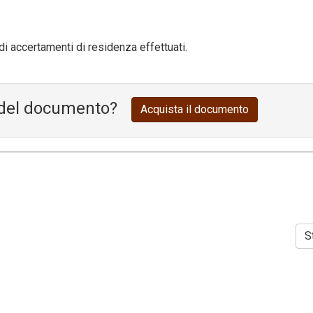
di accertamenti di residenza effettuati.
o del documento?
Acquista il documento
S