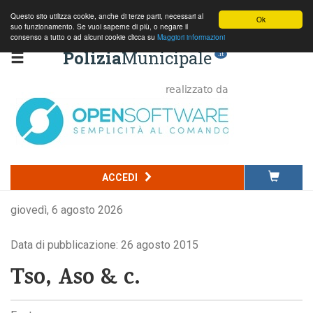
Questo sito utilizza cookie, anche di terze parti, necessari al
Ok
suo funzionamento. Se vuoi saperne di più, o negare il
consenso a tutto o ad alcuni cookie clicca su
Maggiori informazioni
Polizia
Municipale
.it
ACCEDI
giovedì, 6 agosto 2026
Data di pubblicazione: 26 agosto 2015
Tso, Aso & c.