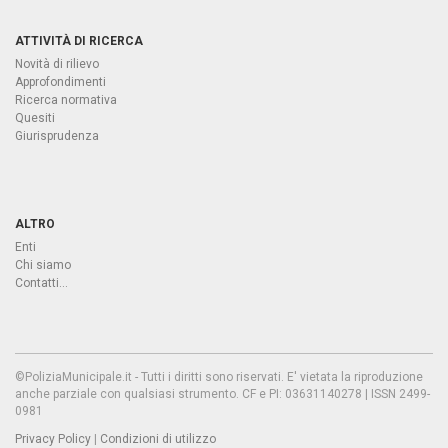
ATTIVITÀ DI RICERCA
Novità di rilievo
Approfondimenti
Ricerca normativa
Quesiti
Giurisprudenza
ALTRO
Enti
Chi siamo
Contatti...
©PoliziaMunicipale.it - Tutti i diritti sono riservati. E' vietata la riproduzione
anche parziale con qualsiasi strumento. CF e PI: 03631140278 | ISSN 2499-
0981
Privacy Policy
|
Condizioni di utilizzo