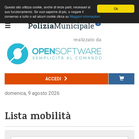
Questo sito utilizza cookie, anche di terze parti, necessari al
Ok
suo funzionamento. Se vuoi saperne di più, o negare il
consenso a tutto o ad alcuni cookie clicca su
Maggiori informazioni
Polizia
Municipale
.it
ACCEDI
domenica, 9 agosto 2026
Lista mobilità