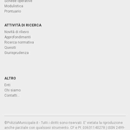
Schede operative
Modulistica
Prontuario
ATTIVITÀ DI RICERCA
Novità di rilievo
Approfondimenti
Ricerca normativa
Quesiti
Giurisprudenza
ALTRO
Enti
Chi siamo
Contatti...
©PoliziaMunicipale.it - Tutti i diritti sono riservati. E' vietata la riproduzione
anche parziale con qualsiasi strumento. CF e PI: 03631140278 | ISSN 2499-