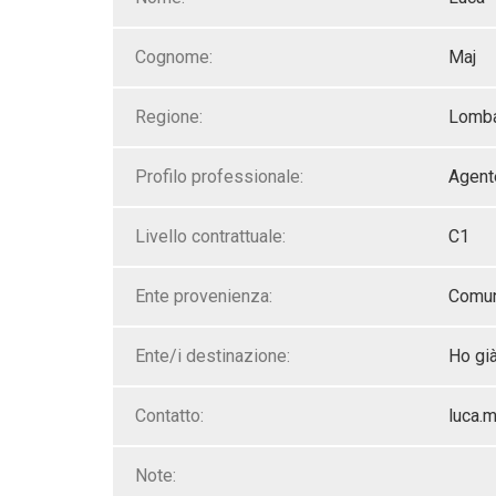
Cognome:
Maj
Regione:
Lomba
Profilo professionale:
Agent
Livello contrattuale:
C1
Ente provenienza:
Comun
Ente/i destinazione:
Ho già
Contatto:
luca.
Note: