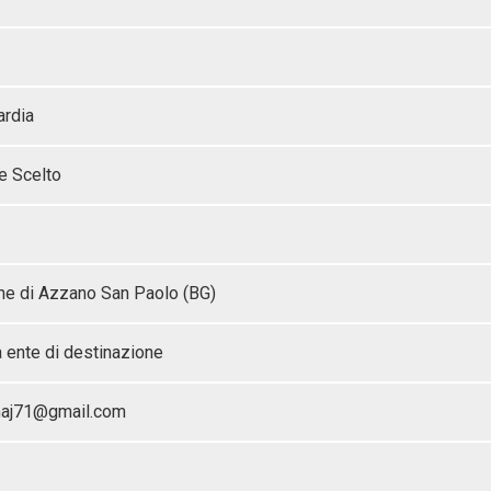
rdia
e Scelto
e di Azzano San Paolo (BG)
 ente di destinazione
maj71@gmail.com