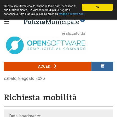
Questo sito utilizza cookie, anche di terze parti, necessari al
Ok
suo funzionamento. Se vuoi saperne di più, o negare il
consenso a tutto o ad alcuni cookie clicca su
Maggiori informazioni
Polizia
Municipale
.it
ACCEDI
sabato, 8 agosto 2026
Richiesta mobilità
Data inserimento: