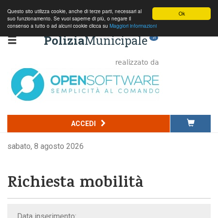
Questo sito utilizza cookie, anche di terze parti, necessari al
Ok
suo funzionamento. Se vuoi saperne di più, o negare il
consenso a tutto o ad alcuni cookie clicca su
Maggiori informazioni
Polizia
Municipale
.it
ACCEDI
sabato, 8 agosto 2026
Richiesta mobilità
Data inserimento: