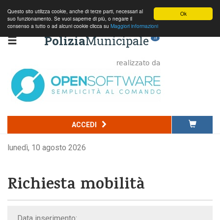
Questo sito utilizza cookie, anche di terze parti, necessari al
Ok
suo funzionamento. Se vuoi saperne di più, o negare il
consenso a tutto o ad alcuni cookie clicca su
Maggiori informazioni
Polizia
Municipale
.it
ACCEDI
lunedì, 10 agosto 2026
Richiesta mobilità
Data inserimento: