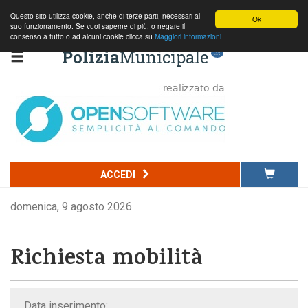
Questo sito utilizza cookie, anche di terze parti, necessari al
Ok
suo funzionamento. Se vuoi saperne di più, o negare il
consenso a tutto o ad alcuni cookie clicca su
Maggiori informazioni
Polizia
Municipale
.it
ACCEDI
domenica, 9 agosto 2026
Richiesta mobilità
Data inserimento: