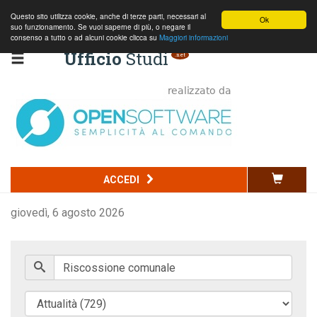
Questo sito utilizza cookie, anche di terze parti, necessari al
Ok
suo funzionamento. Se vuoi saperne di più, o negare il
consenso a tutto o ad alcuni cookie clicca su
Maggiori informazioni
Ufficio
Studi
.net
Codice della strada
ACCEDI
Commercio
giovedì, 6 agosto 2026
Penale
Edilizia e ambiente
Normativa nazionale
Normativa regionale