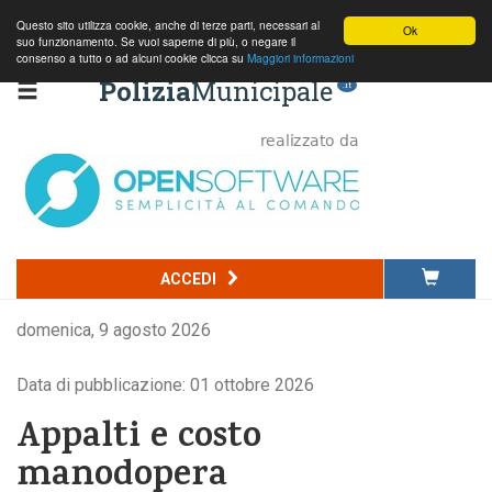
Questo sito utilizza cookie, anche di terze parti, necessari al
Ok
suo funzionamento. Se vuoi saperne di più, o negare il
consenso a tutto o ad alcuni cookie clicca su
Maggiori informazioni
Polizia
Municipale
.it
ACCEDI
domenica, 9 agosto 2026
Data di pubblicazione: 01 ottobre 2026
Appalti e costo
manodopera