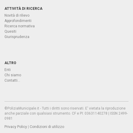
ATTIVITÀ DI RICERCA
Novità di rilievo
Approfondimenti
Ricerca normativa
Quesiti
Giurisprudenza
ALTRO
Enti
Chi siamo
Contatti...
©PoliziaMunicipale.it - Tutti i diritti sono riservati. E' vietata la riproduzione
anche parziale con qualsiasi strumento. CF e PI: 03631140278 | ISSN 2499-
0981
Privacy Policy
|
Condizioni di utilizzo