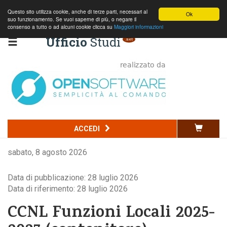
Questo sito utilizza cookie, anche di terze parti, necessari al
Ok
suo funzionamento. Se vuoi saperne di più, o negare il
consenso a tutto o ad alcuni cookie clicca su
Maggiori informazioni
Ufficio
Studi
.net
Codice della strada
ACCEDI
Commercio
sabato, 8 agosto 2026
Penale
Data di pubblicazione: 28 luglio 2026
Edilizia e ambiente
Data di riferimento: 28 luglio 2026
Normativa nazionale
CCNL Funzioni Locali 2025-
Normativa regionale