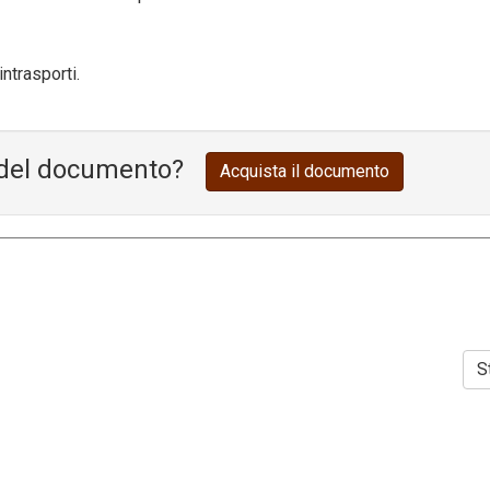
ntrasporti.
o del documento?
Acquista il documento
S