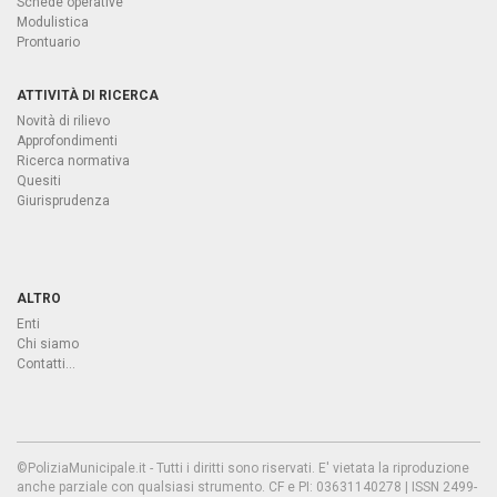
Schede operative
Modulistica
Prontuario
ATTIVITÀ DI RICERCA
Novità di rilievo
Approfondimenti
Ricerca normativa
Quesiti
Giurisprudenza
ALTRO
Enti
Chi siamo
Contatti...
©PoliziaMunicipale.it - Tutti i diritti sono riservati. E' vietata la riproduzione
anche parziale con qualsiasi strumento. CF e PI: 03631140278 | ISSN 2499-