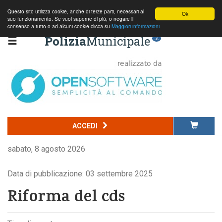
Questo sito utilizza cookie, anche di terze parti, necessari al
Ok
suo funzionamento. Se vuoi saperne di più, o negare il
consenso a tutto o ad alcuni cookie clicca su
Maggiori informazioni
Polizia
Municipale
.it
ACCEDI
sabato, 8 agosto 2026
Data di pubblicazione: 03 settembre 2025
Riforma del cds