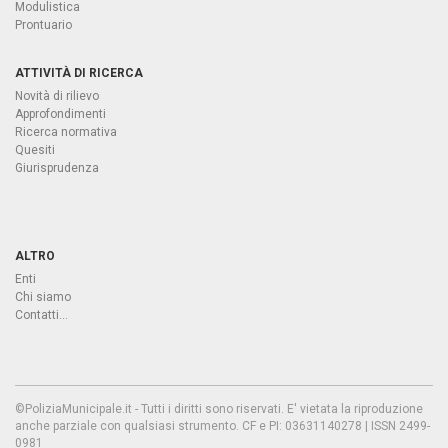
Modulistica
Prontuario
ATTIVITÀ DI RICERCA
Novità di rilievo
Approfondimenti
Ricerca normativa
Quesiti
Giurisprudenza
ALTRO
Enti
Chi siamo
Contatti...
©PoliziaMunicipale.it - Tutti i diritti sono riservati. E' vietata la riproduzione
anche parziale con qualsiasi strumento. CF e PI: 03631140278 | ISSN 2499-
0981