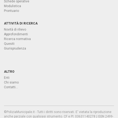
Schede operative
Modulistica
Prontuario
ATTIVITÀ DI RICERCA
Novità di rilievo
Approfondimenti
Ricerca normativa
Quesiti
Giurisprudenza
ALTRO
Enti
Chi siamo
Contatti...
©PoliziaMunicipale.it - Tutti i diritti sono riservati. E' vietata la riproduzione
anche parziale con qualsiasi strumento. CF e PI: 03631140278 | ISSN 2499-