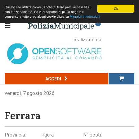
Questo sito utilizza cookie, anche di terze parti, necessari al
Ok
suo funzionamento. Se vuoi saperne di più, o negare il
consenso a tutto o ad alcuni cookie clicca su
Maggiori informazioni
Polizia
Municipale
.it
ACCEDI
venerdì, 7 agosto 2026
Ferrara
Provincia:
Figura:
N° posti: