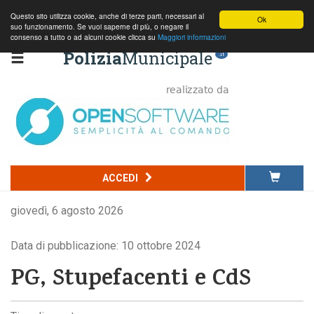
Questo sito utilizza cookie, anche di terze parti, necessari al
Ok
suo funzionamento. Se vuoi saperne di più, o negare il
consenso a tutto o ad alcuni cookie clicca su
Maggiori informazioni
Polizia
Municipale
.it
ACCEDI
giovedì, 6 agosto 2026
Data di pubblicazione: 10 ottobre 2024
PG, Stupefacenti e CdS