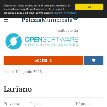
Questo sito utilizza cookie, anche di terze parti, necessari al
Ok
suo funzionamento. Se vuoi saperne di più, o negare il
consenso a tutto o ad alcuni cookie clicca su
Maggiori informazioni
Polizia
Municipale
.it
ACCEDI
lunedì, 10 agosto 2026
Lariano
Provincia:
Figura:
N° posti: