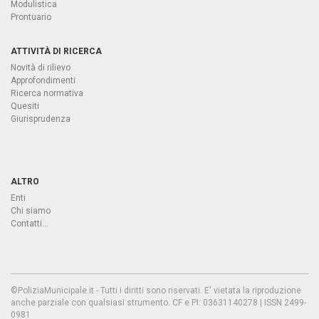
Modulistica
Prontuario
ATTIVITÀ DI RICERCA
Novità di rilievo
Approfondimenti
Ricerca normativa
Quesiti
Giurisprudenza
ALTRO
Enti
Chi siamo
Contatti...
©PoliziaMunicipale.it - Tutti i diritti sono riservati. E' vietata la riproduzione
anche parziale con qualsiasi strumento. CF e PI: 03631140278 | ISSN 2499-
0981