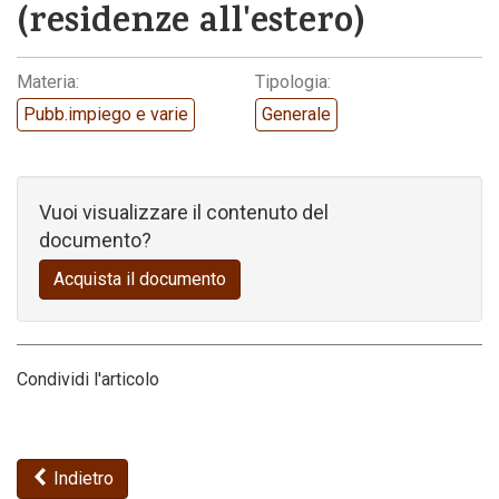
(residenze all'estero)
Codice della strada
Materia:
Tipologia:
Pubb.impiego e varie
Generale
Vuoi visualizzare il contenuto del
documento?
Acquista il documento
Condividi l'articolo
Indietro