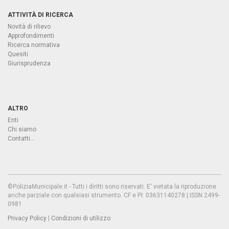
ATTIVITÀ DI RICERCA
Novità di rilievo
Approfondimenti
Ricerca normativa
Quesiti
Giurisprudenza
ALTRO
Enti
Chi siamo
Contatti...
©PoliziaMunicipale.it - Tutti i diritti sono riservati. E' vietata la riproduzione
anche parziale con qualsiasi strumento. CF e PI: 03631140278 | ISSN 2499-
0981
Privacy Policy
|
Condizioni di utilizzo