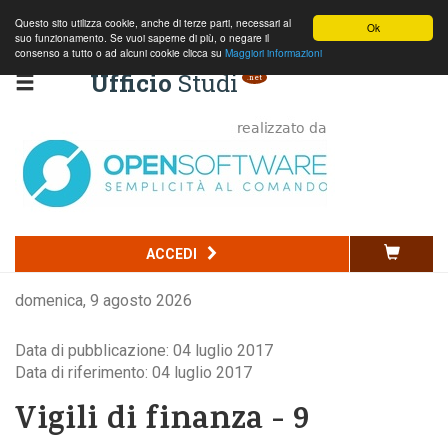
Questo sito utilizza cookie, anche di terze parti, necessari al
Ok
suo funzionamento. Se vuoi saperne di più, o negare il
consenso a tutto o ad alcuni cookie clicca su
Maggiori informazioni
Ufficio
Studi
.net
Codice della strada
ACCEDI
Commercio
domenica, 9 agosto 2026
Penale
Data di pubblicazione: 04 luglio 2017
Edilizia e ambiente
Data di riferimento: 04 luglio 2017
Normativa nazionale
Vigili di finanza - 9
Normativa regionale