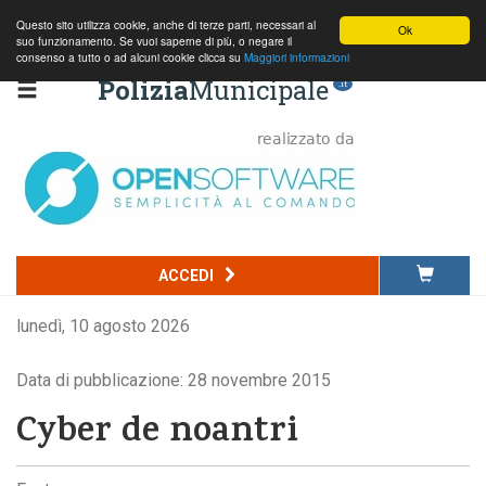
Questo sito utilizza cookie, anche di terze parti, necessari al
Ok
suo funzionamento. Se vuoi saperne di più, o negare il
consenso a tutto o ad alcuni cookie clicca su
Maggiori informazioni
Polizia
Municipale
.it
ACCEDI
lunedì, 10 agosto 2026
Data di pubblicazione: 28 novembre 2015
Cyber de noantri