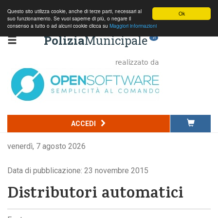
Questo sito utilizza cookie, anche di terze parti, necessari al
Ok
suo funzionamento. Se vuoi saperne di più, o negare il
consenso a tutto o ad alcuni cookie clicca su
Maggiori informazioni
Polizia
Municipale
.it
ACCEDI
venerdì, 7 agosto 2026
Data di pubblicazione: 23 novembre 2015
Distributori automatici