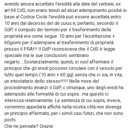
avendo ancora accettato l'eredità alla data del verbale, ex
art.94 CdS, non erano tenuti ad alcun adempimento poichè in
base al Codice Civile l'eredità può essere accettata entro
10 anni dal decesso del de cuius e, pertanto, secondo il
GdP, il computo dei termiini per il trasferimento della
proprietà era come segue: 10 anni per l'accettazione +
60giorni per il adempiere al trasferimento di proprietà
presso il PRA!!! Il GdP riconosceva che il CdS è legge
speciale ma le sue conclusioni sembrano
negarlo.....Sostanzialmente, quindi, si vuol affermare il
principio che gli eredi possono circolare con il veicolo per
tutto quel tempo (10 anni + 60 gg) senza che ci sia, in vita,
un intestatario dello stesso!!!!! Nelle more del
procedimento innanzi il GdP, c omunque, uno degli eredi ha
adempiuto alle formalità di cui sopra....ma questo ci
interessa relativamente. La sentenza di cui sopra, invece,
vorremmo appellarla affichè nella nostra città non divenga
un principio affermato, per i simili casi futuri, che non sono
pochi.
Che ne pensate? Grazie.