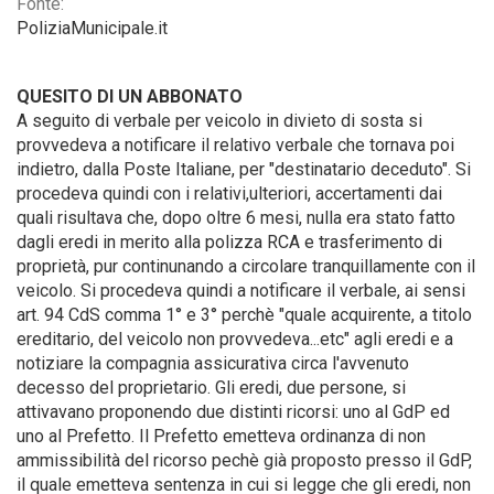
Fonte:
PoliziaMunicipale.it
QUESITO DI UN ABBONATO
A seguito di verbale per veicolo in divieto di sosta si
provvedeva a notificare il relativo verbale che tornava poi
indietro, dalla Poste Italiane, per "destinatario deceduto". Si
procedeva quindi con i relativi,ulteriori, accertamenti dai
quali risultava che, dopo oltre 6 mesi, nulla era stato fatto
dagli eredi in merito alla polizza RCA e trasferimento di
proprietà, pur continunando a circolare tranquillamente con il
veicolo. Si procedeva quindi a notificare il verbale, ai sensi
art. 94 CdS comma 1° e 3° perchè "quale acquirente, a titolo
ereditario, del veicolo non provvedeva...etc" agli eredi e a
notiziare la compagnia assicurativa circa l'avvenuto
decesso del proprietario. Gli eredi, due persone, si
attivavano proponendo due distinti ricorsi: uno al GdP ed
uno al Prefetto. Il Prefetto emetteva ordinanza di non
ammissibilità del ricorso pechè già proposto presso il GdP,
il quale emetteva sentenza in cui si legge che gli eredi, non