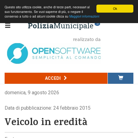
Questo sito utilizza cookie, anche di terze parti, necessari al
Ok
suo funzionamento. Se vuoi saperne di più, o negare il
consenso a tutto o ad alcuni cookie clicca su
Maggiori informazioni
Polizia
Municipale
.it
ACCEDI
domenica, 9 agosto 2026
Data di pubblicazione: 24 febbraio 2015
Veicolo in eredità