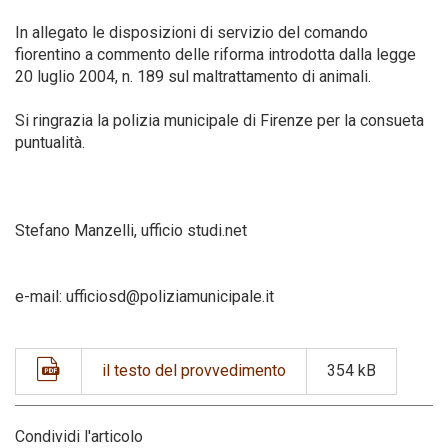
In allegato le disposizioni di servizio del comando
Codice della strada
fiorentino a commento delle riforma introdotta dalla legge
20 luglio 2004, n. 189 sul maltrattamento di animali.
Si ringrazia la polizia municipale di Firenze per la consueta
puntualità.
Stefano Manzelli, ufficio studi.net
e-mail: ufficiosd@poliziamunicipale.it
il testo del provvedimento
354 kB
Condividi l'articolo