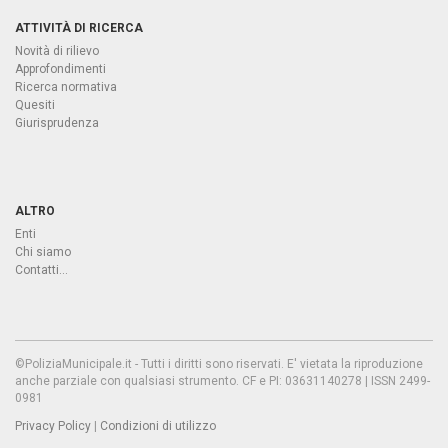
ATTIVITÀ DI RICERCA
Novità di rilievo
Approfondimenti
Ricerca normativa
Quesiti
Giurisprudenza
ALTRO
Enti
Chi siamo
Contatti...
©PoliziaMunicipale.it - Tutti i diritti sono riservati. E' vietata la riproduzione
anche parziale con qualsiasi strumento. CF e PI: 03631140278 | ISSN 2499-
0981
Privacy Policy
|
Condizioni di utilizzo