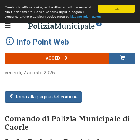
Questo sito utilizza cookie, anche di terze parti, necessari al
Ok
suo funzionamento. Se vuoi saperne di più, o negare il
consenso a tutto o ad alcuni cookie clicca su
Maggiori informazioni
Polizia
Municipale
.it
Info Point Web
ACCEDI
venerdì, 7 agosto 2026
Torna alla pagina del comune
Comando di Polizia Municipale di
Caorle