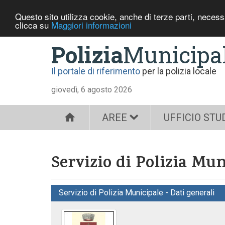
Questo sito utilizza cookie, anche di terze parti, neces
clicca su
Maggiori informazioni
Polizia
Municipa
Il portale di riferimento
per la polizia locale
giovedì, 6 agosto 2026
AREE
UFFICIO STU
Servizio di Polizia Mu
Servizio di Polizia Municipale - Dati generali