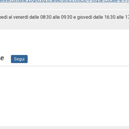
/www.comune.zogno.bg.it/aree/uffici/Ufficio-Polizia-Locale-e-Pr
nedì al venerdì dalle 08:30 alle 09:30 e giovedì dalle 16:30 alle 1
ne
Segui