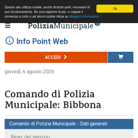
Questo sito utilizza cookie, anche di terze parti, necessari al
Ok
suo funzionamento. Se vuoi saperne di più, o negare il
consenso a tutto o ad alcuni cookie clicca su
Maggiori informazioni
Polizia
Municipale
.it
Info Point Web
ACCEDI
giovedì, 6 agosto 2026
Comando di Polizia
Municipale: Bibbona
Comando di Polizia Municipale - Dati generali
Resp. del servizio