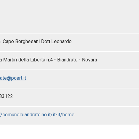
 Capo Borghesani Dott.Leonardo
 Martiri della Libertà n.4 - Biandrate - Novara
ate@pcert.it
83122
//comune.biandrate.no.it/it-it/home