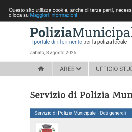
Questo sito utilizza cookie, anche di terze parti, neces
clicca su
Maggiori informazioni
Polizia
Municipa
Il portale di riferimento
per la polizia locale
sabato, 8 agosto 2026
AREE
UFFICIO STU
Servizio di Polizia Mu
Servizio di Polizia Municipale - Dati generali