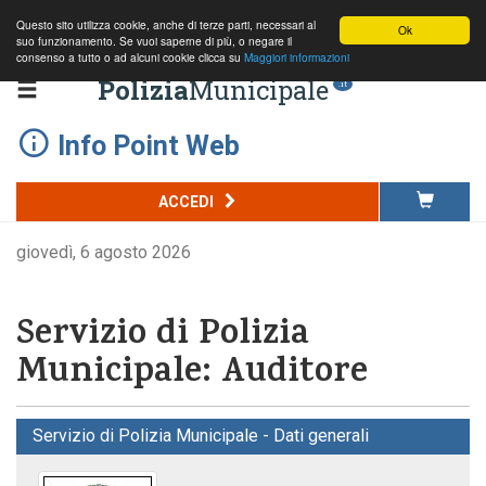
Questo sito utilizza cookie, anche di terze parti, necessari al
Ok
suo funzionamento. Se vuoi saperne di più, o negare il
consenso a tutto o ad alcuni cookie clicca su
Maggiori informazioni
Polizia
Municipale
.it
Info Point Web
ACCEDI
giovedì, 6 agosto 2026
Servizio di Polizia
Municipale: Auditore
Servizio di Polizia Municipale - Dati generali