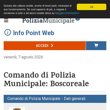
Questo sito utilizza cookie, anche di terze parti, necessari al
Ok
suo funzionamento. Se vuoi saperne di più, o negare il
consenso a tutto o ad alcuni cookie clicca su
Maggiori informazioni
Polizia
Municipale
.it
Info Point Web
ACCEDI
venerdì, 7 agosto 2026
Comando di Polizia
Municipale: Boscoreale
Comando di Polizia Municipale - Dati generali