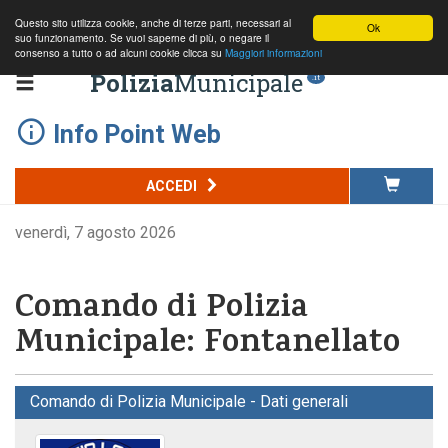
Questo sito utilizza cookie, anche di terze parti, necessari al
Ok
suo funzionamento. Se vuoi saperne di più, o negare il
consenso a tutto o ad alcuni cookie clicca su
Maggiori informazioni
Polizia
Municipale
.it
Info Point Web
ACCEDI
venerdì, 7 agosto 2026
Comando di Polizia
Municipale: Fontanellato
Comando di Polizia Municipale - Dati generali