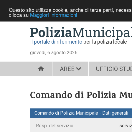
Questo sito utilizza cookie, anche di terze parti, neces
clicca su
Maggiori informazioni
Polizia
Municipa
Il portale di riferimento
per la polizia locale
giovedì, 6 agosto 2026
AREE
UFFICIO STU
Comando di Polizia Mu
Comando di Polizia Municipale - Dati generali
Resp. del servizio
serviz