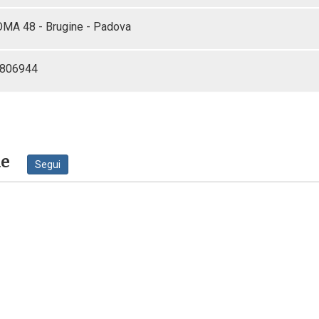
OMA 48 - Brugine - Padova
5806944
ne
Segui