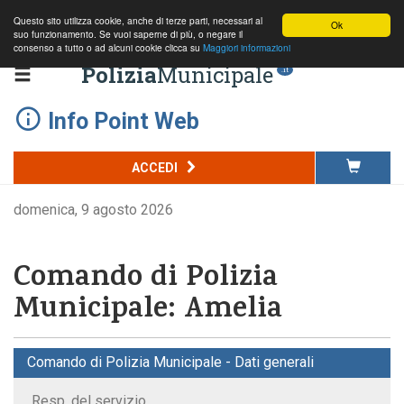
Questo sito utilizza cookie, anche di terze parti, necessari al
Ok
suo funzionamento. Se vuoi saperne di più, o negare il
consenso a tutto o ad alcuni cookie clicca su
Maggiori informazioni
Polizia
Municipale
.it
Info Point Web
ACCEDI
domenica, 9 agosto 2026
Comando di Polizia
Municipale: Amelia
Comando di Polizia Municipale - Dati generali
Resp. del servizio